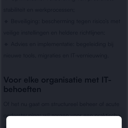
stabiliteit en werkprocessen;
🔹
Beveiliging:
bescherming tegen risico’s met
veilige instellingen en heldere richtlijnen;
🔹
Advies en implementatie:
begeleiding bij
nieuwe tools, migraties en IT-vernieuwing.
Voor elke organisatie met IT-
behoeften
Of het nu gaat om structureel beheer of acute
ondersteuning: wij zorgen voor een praktische
aanpak die aansluit op uw organisatie en