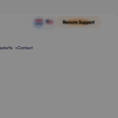
Remote Support
Radorfa
Contact
oor Meer