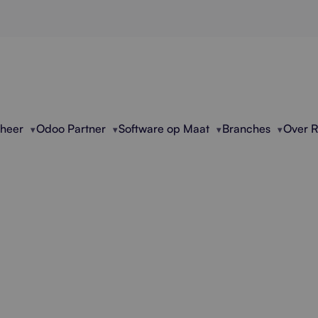
eheer
Odoo Partner
Software op Maat
Branches
Over 
ioneel Leadbeheer V
Conversie