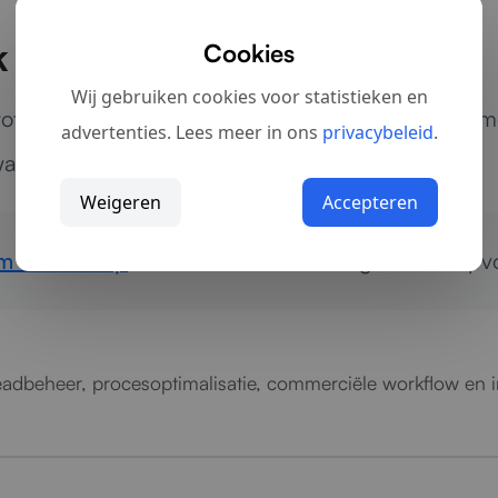
lk commercieel team
Cookies
Wij gebruiken cookies voor statistieken en
tot grotere organisaties met meerdere contactmom
advertenties. Lees meer in ons
privacybeleid
.
aarin kansen sneller worden opgepakt.
Weigeren
Accepteren
 contact op
voor directe verbetering van uw opvo
 leadbeheer, procesoptimalisatie, commerciële workflow en