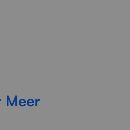
sbeheer, duidelijke opvolging
r Meer