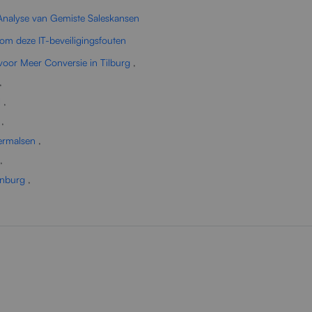
 Analyse van Gemiste Saleskansen
om deze IT-beveiligingsfouten
voor Meer Conversie in Tilburg
,
,
l
,
,
ermalsen
,
,
enburg
,