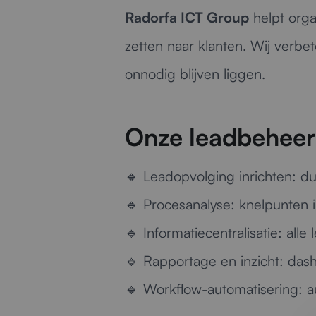
Radorfa ICT Group
helpt orga
zetten naar klanten. Wij verb
onnodig blijven liggen.
Onze leadbeheer-
🔹
Leadopvolging inrichten:
dui
🔹
Procesanalyse:
knelpunten i
🔹
Informatiecentralisatie:
alle 
🔹
Rapportage en inzicht:
dashb
🔹
Workflow-automatisering:
au