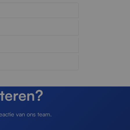
teren?
eactie van ons team.