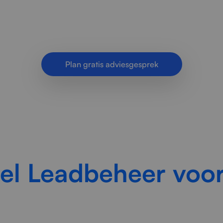
ijven om leadverlies te voorkomen met strak proce
en betere commerciële informatievoorziening.
Plan gratis adviesgesprek
eel Leadbeheer voo