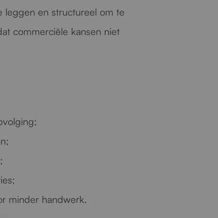
te leggen en structureel om te
 dat commerciële kansen niet
pvolging;
n;
;
ies;
oor minder handwerk.