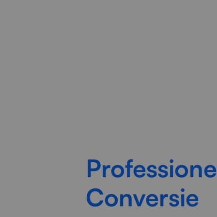
Radorfa ICT Group helpt bedr
Profession
Conversie