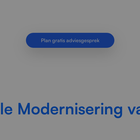
seert verouderde applicaties naar veilige, schaal
softwareoplossingen voor organisaties.
Plan gratis adviesgesprek
ele Modernisering 