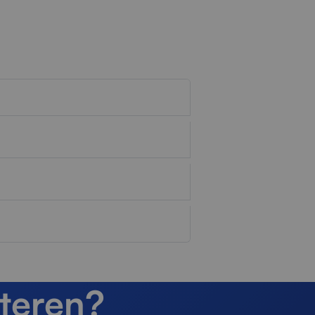
teren?