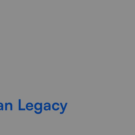
bare en toekomstbestendige
van Legacy