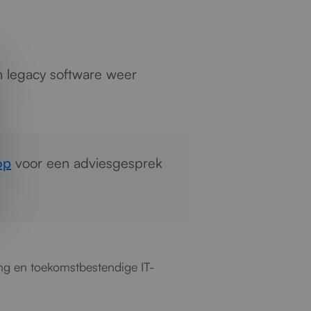
en legacy software weer
op
voor een adviesgesprek
ring en toekomstbestendige IT-