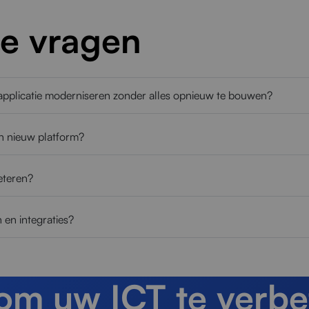
de vragen
 applicatie moderniseren zonder alles opnieuw te bouwen?
een nieuw platform?
eteren?
 en integraties?
 om uw ICT te verbe