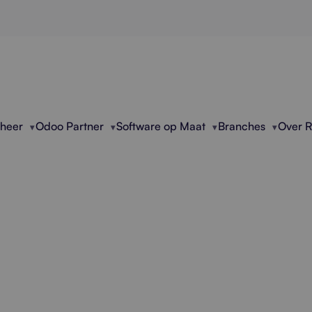
eheer
Odoo Partner
Software op Maat
Branches
Over 
nele Modernisering 
Software