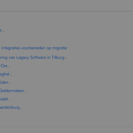
e
,
 integraties voorbereiden op migratie
ring van Legacy Software in Tilburg
,
 Oss
,
eghel
,
 Uden
,
 Geldermalsen
,
Hedel
,
Waardenburg
,