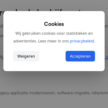
erouderde bedrijfssystemen
Cookies
latformen tot kritieke bedrijfsapplicaties: wij mak
Wij gebruiken cookies voor statistieken en
 verdere groei.
advertenties. Lees meer in ons
privacybeleid
.
ger van uw bestaande applicatie?
Weigeren
Accepteren
Neem contact 
legacy applicatie moderniseren, software-migratie, refacto