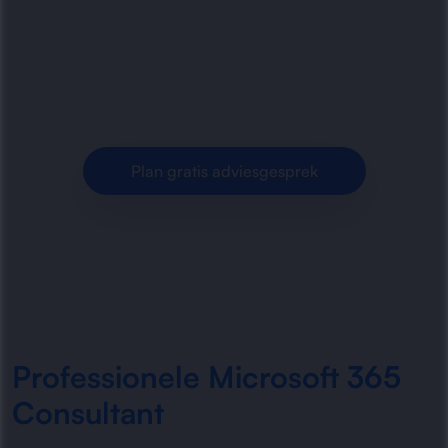
inrichting, optimalisatie en beveiliging van
Microsoft 365. Slim samenwerken, veilig werken
en efficiënt.
Plan gratis adviesgesprek
Professionele Microsoft 365
Consultant