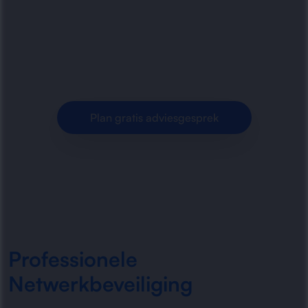
bedrijfsnetwerken met sterke beveiliging,
slimme segmentatie en betrouwbare monitoring
voor een veilige IT-omgeving.
Plan gratis adviesgesprek
Professionele
Netwerkbeveiliging