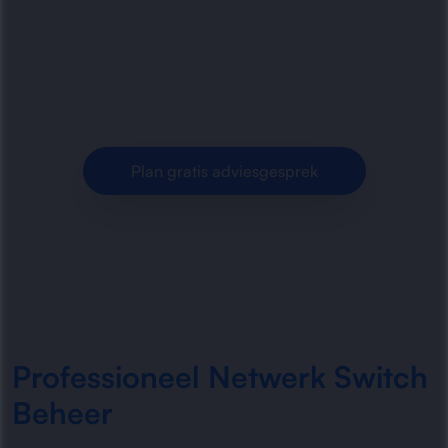
optimaliseert zakelijke netwerk switches.
Betrouwbare verbindingen, veilige segmentatie
en stabiele prestaties voor.
Plan gratis adviesgesprek
Professioneel Netwerk Switch
Beheer