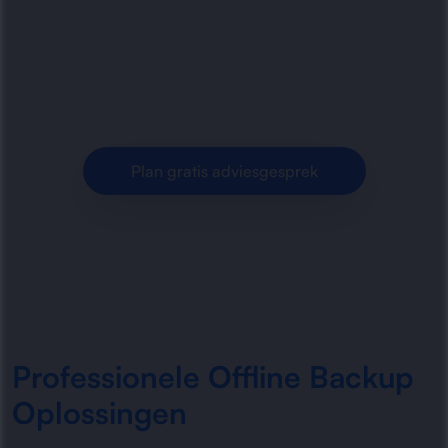
backups, veilige opslag en betrouwbare
dataprotectie. Bescherm data tegen
ransomware, storingen en dataverlies.
Plan gratis adviesgesprek
Professionele Offline Backup
Oplossingen