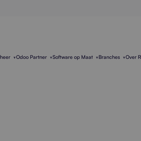
eheer
Odoo Partner
Software op Maat
Branches
Over 
sioneel PDF Uitlezen
bedrijven met het automatisch uitlezen, analysere