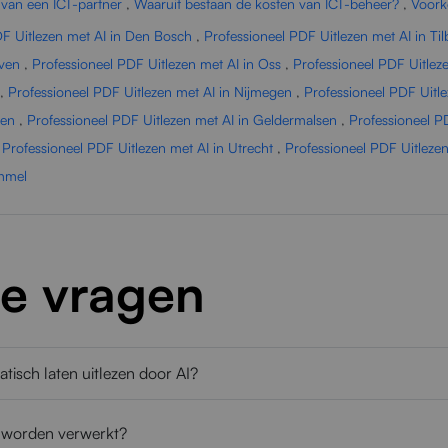
 van een ICT-partner
,
Waaruit bestaan de kosten van ICT-beheer?
,
Voork
DF Uitlezen met AI in Den Bosch
,
Professioneel PDF Uitlezen met AI in Ti
oven
,
Professioneel PDF Uitlezen met AI in Oss
,
Professioneel PDF Uitleze
,
Professioneel PDF Uitlezen met AI in Nijmegen
,
Professioneel PDF Uitl
len
,
Professioneel PDF Uitlezen met AI in Geldermalsen
,
Professioneel PD
,
Professioneel PDF Uitlezen met AI in Utrecht
,
Professioneel PDF Uitleze
ommel
de vragen
isch laten uitlezen door AI?
 worden verwerkt?