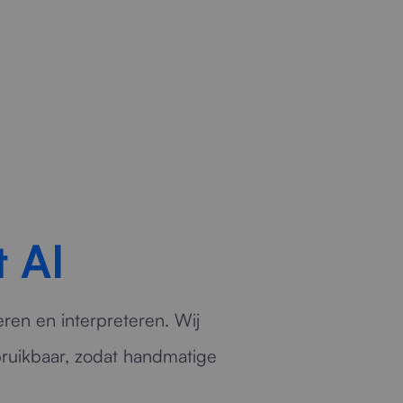
der.
t AI
ren en interpreteren. Wij
bruikbaar, zodat handmatige