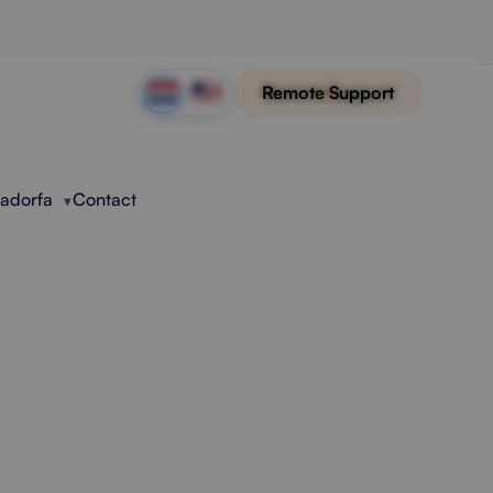
Remote Support
Radorfa
Contact
 Met AI
n en samenvatten van PDF-