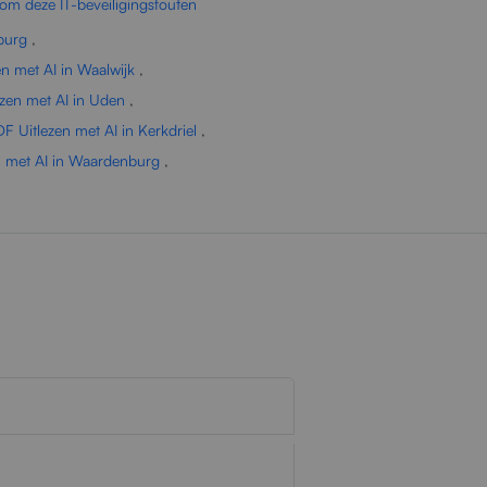
om deze IT-beveiligingsfouten
lburg
,
n met AI in Waalwijk
,
ezen met AI in Uden
,
F Uitlezen met AI in Kerkdriel
,
n met AI in Waardenburg
,