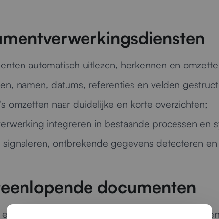
umentverwerkingsdiensten
nten automatisch uitlezen, herkennen en omzetten
n, namen, datums, referenties en velden gestruct
s omzetten naar duidelijke en korte overzichten;
erwerking integreren in bestaande processen en 
 signaleren, ontbrekende gegevens detecteren en r
iteenlopende documenten
en interne rapporten tot contracten en formulieren: