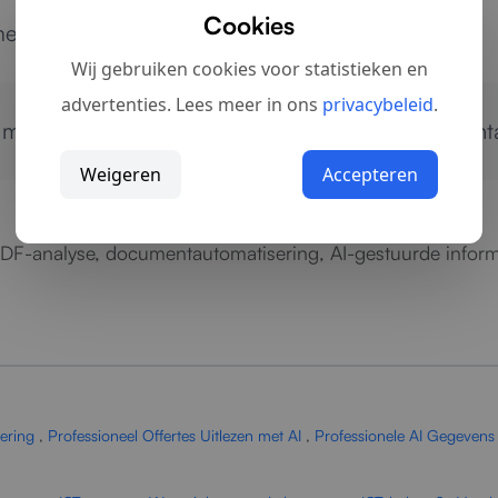
Cookies
entverwerking met AI.
Wij gebruiken cookies voor statistieken en
advertenties. Lees meer in ons
privacybeleid
.
n met AI?
Neem contact op
voor advies, implementat
Weigeren
Accepteren
 PDF-analyse, documentautomatisering, AI-gestuurde inform
ering
,
Professioneel Offertes Uitlezen met AI
,
Professionele AI Gegevens 