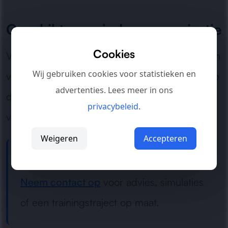
Geschikt voor iedere organisatie
Cookies
Van kleine teams tot grote bedrijven: wij zorgen
Wij gebruiken cookies voor statistieken en
voor praktische phishing training die aansluit op
advertenties. Lees meer in ons
de dagelijkse werkomgeving en het
privacybeleid
.
veiligheidsniveau van uw organisatie.
Weigeren
Accepteren
Meer weten over phishing training?
Neem contact op
voor advies, simulaties
of een trainingstraject op maat.