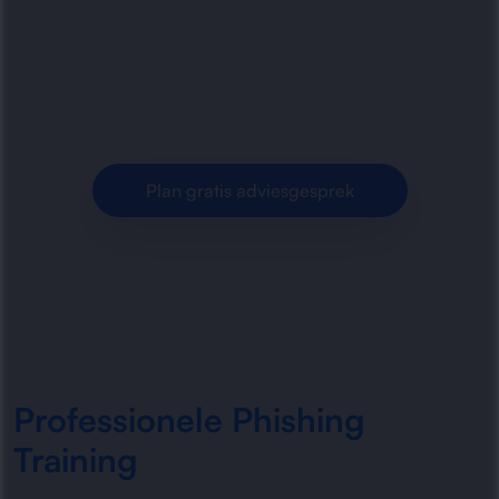
trainingen en security awareness programma’s.
Medewerkers leren verdachte berichten
herkennen en risico’s verkleinen.
Plan gratis adviesgesprek
Professionele Phishing
Training