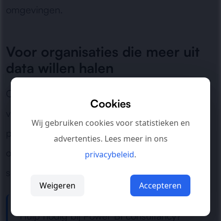
omgevingen.
Voor organisaties die meer uit
data willen halen
Of het nu gaat om een eerste dashboard, het
Cookies
verbeteren van bestaande rapportages of het
Wij gebruiken cookies voor statistieken en
professionaliseren van een complete BI-
advertenties. Lees meer in ons
omgeving: wij zorgen voor structuur, inzicht en
privacybeleid
.
schaalbaarheid.
Weigeren
Accepteren
Hulp nodig bij Power BI consultancy?