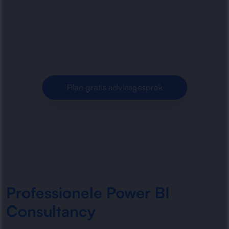
Power BI consultancy, dashboardontwikkeling
en datavisualisatie. Inzichtelijke rapportages,
betrouwbare data en slimme.
Plan gratis adviesgesprek
Professionele Power BI
Consultancy