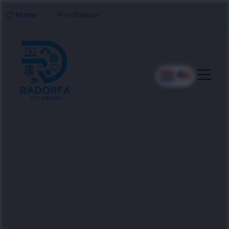
Home
Printbeheer
Slim Printbeheer Voor
Bedrijven
Radorfa ICT Group beheert en optimaliseert