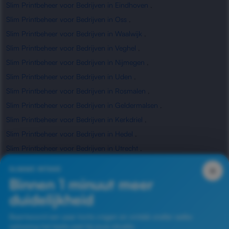
Slim Printbeheer voor Bedrijven in Eindhoven
,
Slim Printbeheer voor Bedrijven in Oss
,
Slim Printbeheer voor Bedrijven in Waalwijk
,
Slim Printbeheer voor Bedrijven in Veghel
,
Slim Printbeheer voor Bedrijven in Nijmegen
,
Slim Printbeheer voor Bedrijven in Uden
,
Slim Printbeheer voor Bedrijven in Rosmalen
,
Slim Printbeheer voor Bedrijven in Geldermalsen
,
Slim Printbeheer voor Bedrijven in Kerkdriel
,
Slim Printbeheer voor Bedrijven in Hedel
,
Slim Printbeheer voor Bedrijven in Utrecht
,
Slim Printbeheer voor Bedrijven in Waardenburg
,
×
SLIMME INTAKE
Slim Printbeheer voor Bedrijven in Zaltbommel
Binnen 1 minuut meer
duidelijkheid
Beantwoord een paar korte vragen en ontdek sneller welke
oplossing het beste past bij jouw situatie.