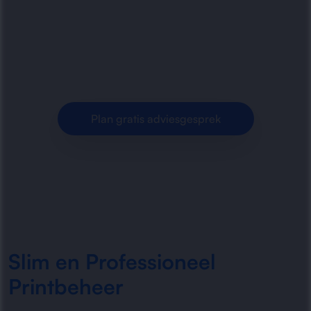
printomgevingen voor organisaties.
Betrouwbare printers, lagere kosten en
efficiënter documentbeheer voor elke werkplek.
Plan gratis adviesgesprek
Slim en Professioneel
Printbeheer