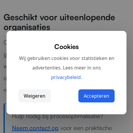
Geschikt voor uiteenlopende
organisaties
Of het nu gaat om terugkerende taken, trage
Cookies
goedkeuringsroutes of versnipperde
Wij gebruiken cookies voor statistieken en
werkwijzen: wij helpen processen
advertenties. Lees meer in ons
privacybeleid
.
overzichtelijker, sneller en schaalbaarder te
maken.
Weigeren
Accepteren
Hulp nodig bij procesoptimalisatie?
Neem contact op
voor een praktische