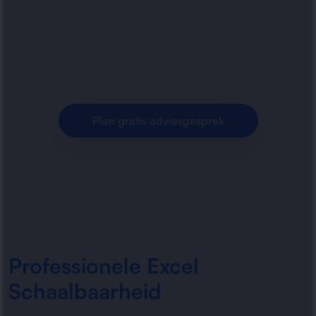
Excel-omgevingen die vastlopen bij groei.
Minder fouten, snellere bestanden en beter
beheersbare processen voor.
Plan gratis adviesgesprek
Professionele Excel
Schaalbaarheid