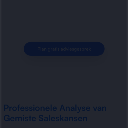
saleskansen en optimaliseert CRM-processen.
Meer grip op leads, opvolging en
verkoopkansen voor bedrijven.
Plan gratis adviesgesprek
Professionele Analyse van
Gemiste Saleskansen