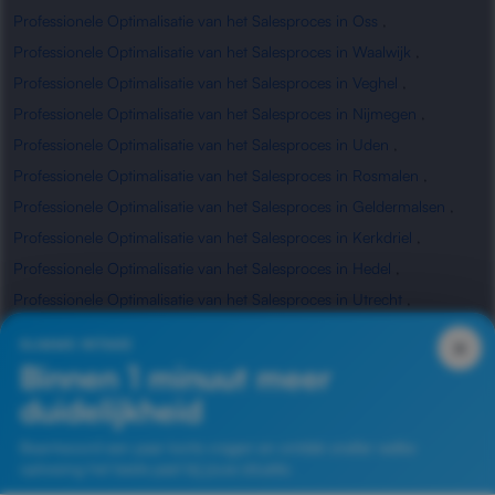
Professionele Optimalisatie van het Salesproces in Oss
,
Professionele Optimalisatie van het Salesproces in Waalwijk
,
Professionele Optimalisatie van het Salesproces in Veghel
,
Professionele Optimalisatie van het Salesproces in Nijmegen
,
Professionele Optimalisatie van het Salesproces in Uden
,
Professionele Optimalisatie van het Salesproces in Rosmalen
,
Professionele Optimalisatie van het Salesproces in Geldermalsen
,
Professionele Optimalisatie van het Salesproces in Kerkdriel
,
Professionele Optimalisatie van het Salesproces in Hedel
,
Professionele Optimalisatie van het Salesproces in Utrecht
,
Professionele Optimalisatie van het Salesproces in Waardenburg
,
×
SLIMME INTAKE
Professionele Optimalisatie van het Salesproces in Zaltbommel
Binnen 1 minuut meer
duidelijkheid
Beantwoord een paar korte vragen en ontdek sneller welke
Veelgestelde vragen
oplossing het beste past bij jouw situatie.