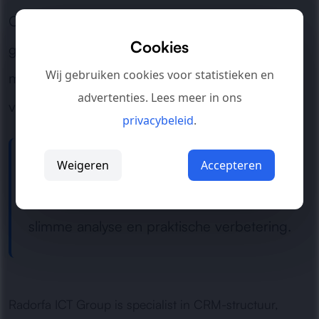
Of het nu gaat om een klein salesteam of een
Cookies
grotere commerciële afdeling: wij zorgen voor
Wij gebruiken cookies voor statistieken en
meer structuur, rust en controle in het
advertenties. Lees meer in ons
verkoopproces.
privacybeleid
.
Weigeren
Accepteren
Hulp nodig bij een onduidelijk
salesproces?
Neem contact op
voor een
slimme analyse en praktische verbetering.
Radorfa ICT Group is specialist in CRM-structuur,