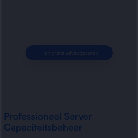
capaciteitsbeheer, prestatiebewaking en
schaalbare IT-infrastructuur voor optimale
stabiliteit en groei.
Plan gratis adviesgesprek
Professioneel Server
Capaciteitsbeheer