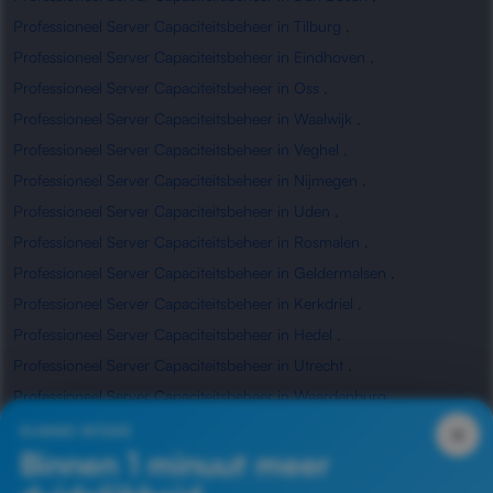
Professioneel Server Capaciteitsbeheer in Tilburg
,
Professioneel Server Capaciteitsbeheer in Eindhoven
,
Professioneel Server Capaciteitsbeheer in Oss
,
Professioneel Server Capaciteitsbeheer in Waalwijk
,
Professioneel Server Capaciteitsbeheer in Veghel
,
Professioneel Server Capaciteitsbeheer in Nijmegen
,
Professioneel Server Capaciteitsbeheer in Uden
,
Professioneel Server Capaciteitsbeheer in Rosmalen
,
Professioneel Server Capaciteitsbeheer in Geldermalsen
,
Professioneel Server Capaciteitsbeheer in Kerkdriel
,
Professioneel Server Capaciteitsbeheer in Hedel
,
Professioneel Server Capaciteitsbeheer in Utrecht
,
Professioneel Server Capaciteitsbeheer in Waardenburg
,
Professioneel Server Capaciteitsbeheer in Zaltbommel
×
SLIMME INTAKE
Binnen 1 minuut meer