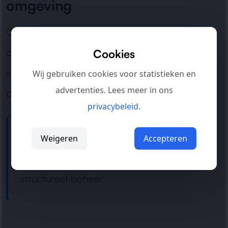
omgeving
Of het nu gaat om een virtuele omgeving, een
on-premises serverpark of een hybride
Cookies
infrastructuur: wij zorgen voor betrouwbare
Wij gebruiken cookies voor statistieken en
advertenties. Lees meer in ons
prestaties en toekomstbestendige capaciteit.
privacybeleid
.
Meer grip op serverprestaties nodig?
Weigeren
Accepteren
Neem contact op
voor analyse, advies of
structureel beheer.