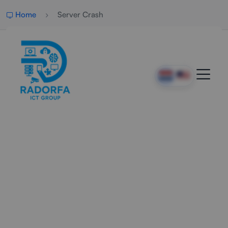
Home
Server Crash
Professionele Server Crash
Ondersteuning
Radorfa ICT Group herstelt servercrashes snel