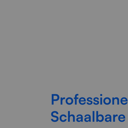
Radorfa ICT Group helpt bedr
Professione
Schaalbare