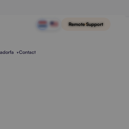
Remote Support
Radorfa
Contact
oor Niet-
e