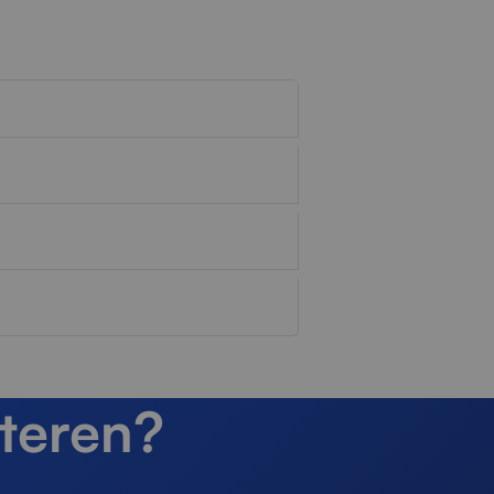
teren?