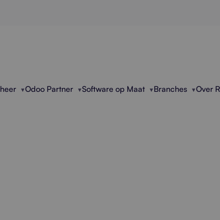
eheer
Odoo Partner
Software op Maat
Branches
Over 
onele Oplossingen V
Schaalbare Softwar