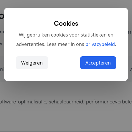
oeiende organisaties
Cookies
capaciteit, onderhoud of uitbreidbaarheid, zorgen
Wij gebruiken cookies voor statistieken en
w ambities.
advertenties. Lees meer in ons
privacybeleid
.
Weigeren
Accepteren
 niet schaalbaar is?
Neem contact op
voor directe a
 software-optimalisatie, schaalbaarheid, performanceverbet