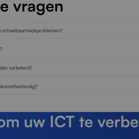
de vragen
op schaalbaarheidsproblemen?
s?
den verbeterd?
oekomstbestendig?
 om uw ICT te verbe