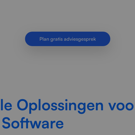
ijven met software die niet schaalbaar is, zodat pr
toekomstbestendig worden.
Plan gratis adviesgesprek
le Oplossingen voo
 Software