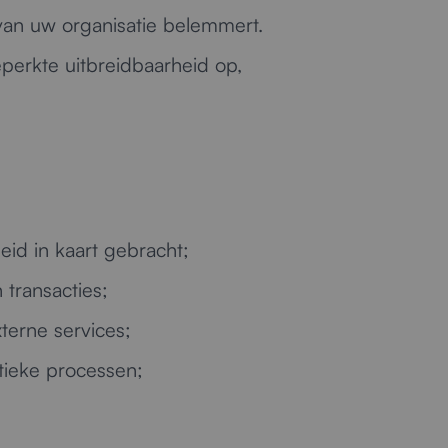
 van uw organisatie belemmert.
perkte uitbreidbaarheid op,
id in kaart gebracht;
 transacties;
terne services;
itieke processen;