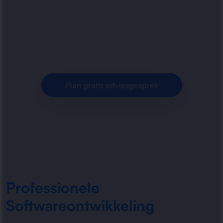
softwareoplossingen voor bedrijven. Van
maatwerk applicaties tot integraties, onderhoud
en optimalisatie voor efficiëntere.
Plan gratis adviesgesprek
Professionele
Softwareontwikkeling