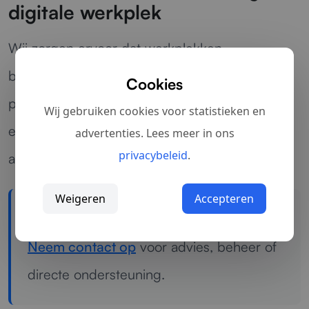
digitale werkplek
Wij zorgen ervoor dat werkplekken
betrouwbaar functioneren, zodat medewerkers
Cookies
probleemloos kunnen inloggen, samenwerken
Wij gebruiken cookies voor statistieken en
en doorwerken. Van beheer tot ondersteuning:
advertenties. Lees meer in ons
privacybeleid
.
alles wordt slim georganiseerd.
Weigeren
Accepteren
Meer weten over werkplekbeheer?
Neem contact op
voor advies, beheer of
directe ondersteuning.