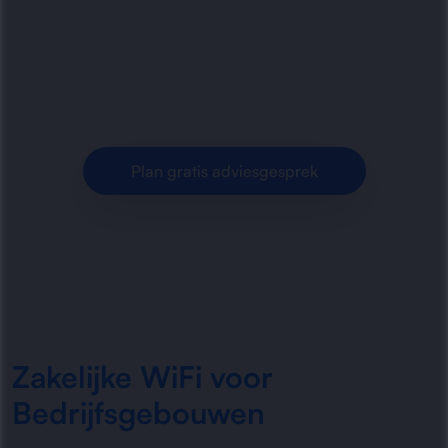
WiFi-oplossingen voor bedrijfsgebouwen. Van
dekking en capaciteit tot beveiliging en beheer:
snel, stabiel en.
Plan gratis adviesgesprek
Zakelijke WiFi voor
Bedrijfsgebouwen