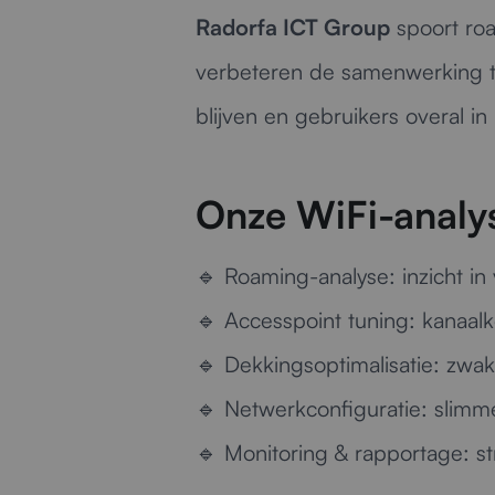
Radorfa ICT Group
spoort roa
verbeteren de samenwerking tu
blijven en gebruikers overal in
Onze WiFi-analys
🔹
Roaming-analyse:
inzicht in
🔹
Accesspoint tuning:
kanaalk
🔹
Dekkingsoptimalisatie:
zwakk
🔹
Netwerkconfiguratie:
slimme
🔹
Monitoring & rapportage:
st