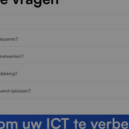
alyseren?
i-netwerken?
 dekking?
jvend oplossen?
 om uw ICT te verbe