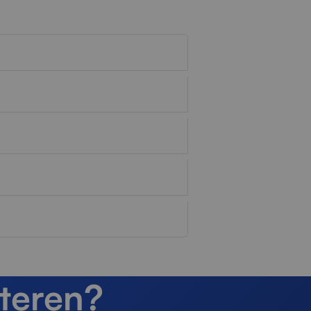
teren?