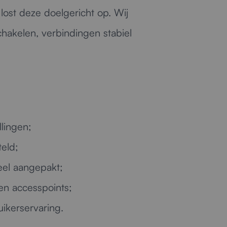
ost deze doelgericht op. Wij
hakelen, verbindingen stabiel
llingen;
eld;
eel aangepakt;
en accesspoints;
uikerservaring.