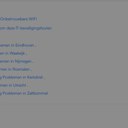
r Onbetrouwbare WiFi
om deze IT-beveiligingsfouten
lemen in Eindhoven
,
en in Waalwijk
,
lemen in Nijmegen
,
emen in Rosmalen
,
g Problemen in Kerkdriel
,
men in Utrecht
,
ng Problemen in Zaltbommel