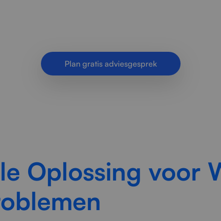
 en verhelpt WiFi roaming problemen voor bedrijve
indingen en naadloze overgangen tussen accesspo
Plan gratis adviesgesprek
le Oplossing voor 
roblemen