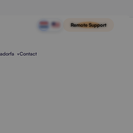
Remote Support
Radorfa
Contact
WiFi Roaming