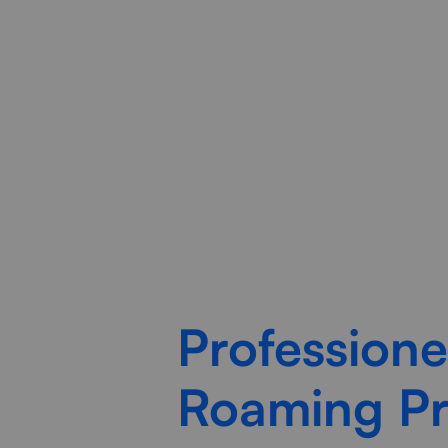
Radorfa ICT Group analyseert
verb
Professione
Roaming P