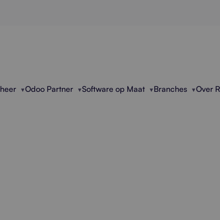
eheer
Odoo Partner
Software op Maat
Branches
Over 
le Oplossing Voor 
Problemen