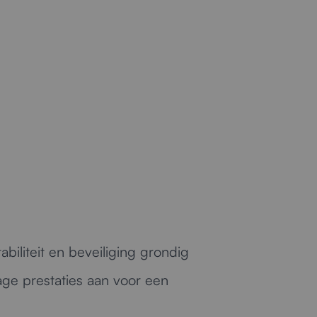
s.
g
biliteit en beveiliging grondig
age prestaties aan voor een