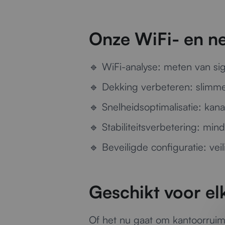
Onze WiFi- en n
🔹
WiFi-analyse:
meten van sig
🔹
Dekking verbeteren:
slimme 
🔹
Snelheidsoptimalisatie:
kana
🔹
Stabiliteitsverbetering:
minde
🔹
Beveiligde configuratie:
veil
Geschikt voor el
Of het nu gaat om kantoorruimt