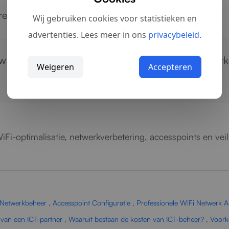
esteert en prettiger werkt.
Wij gebruiken cookies voor statistieken en
advertenties. Lees meer in ons
privacybeleid
.
w organisatie?
Neem contact op
voor een netwerk
Weigeren
Accepteren
WiFi-optimalisatie, netwerkverbetering, accesspoints en vei
Netwerkbeheer
,
Accesspoint Configuratie
,
Professionele WiFi Netwerk A
 van een ICT-partner
,
Waaruit bestaan de kosten van ICT-beheer?
,
Voork