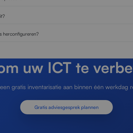
it?
ts herconfigureren?
 om uw ICT te verbe
en gratis inventarisatie aan binnen één werkdag r
Gratis adviesgesprek plannen