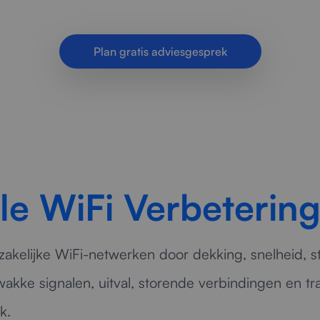
nelheid en stabielere verbindingen voor organisatie
Plan gratis adviesgesprek
le WiFi Verbeterin
zakelijke WiFi-netwerken door dekking, snelheid, sta
wakke signalen, uitval, storende verbindingen en tr
k.