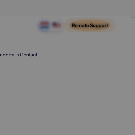
Remote Support
Radorfa
Contact
tering
erken. Meer dekking, hogere