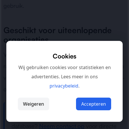
gebruik.
Geschikt voor uiteenlopende
organisaties
Van administratie en werkprocessen tot
Cookies
rapportage en interne toepassingen: wij zorgen
Wij gebruiken cookies voor statistieken en
advertenties. Lees meer in ons
voor een veiligere en betrouwbaardere Access-
privacybeleid
.
omgeving.
Weigeren
Accepteren
Hulp nodig bij een onveilige Access
database?
Neem contact op
voor directe