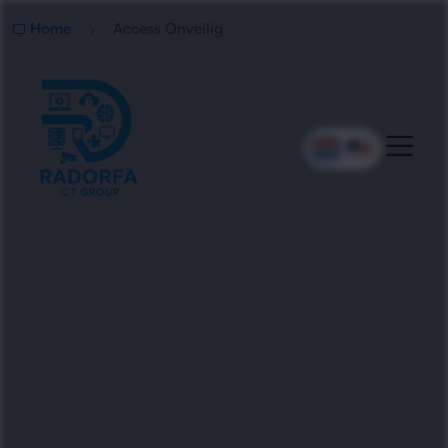
Home
Access Onveilig
Professionele Hulp Bij
Onveilige Access Databases
Radorfa ICT Group controleert, beveiligt en