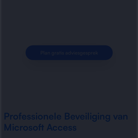
optimaliseert Microsoft Access databases.
Veiligere toegang, betere structuur en minder
risico op dataverlies voor.
Plan gratis adviesgesprek
Professionele Beveiliging van
Microsoft Access