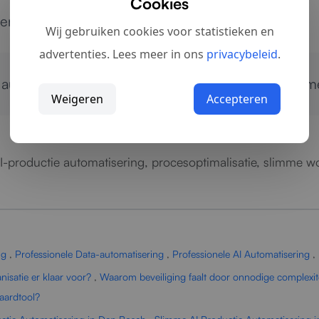
Cookies
n en operationele efficiëntie.
Wij gebruiken cookies voor statistieken en
advertenties. Lees meer in ons
privacybeleid
.
e automatisering?
Neem contact op
voor een slimme
Weigeren
Accepteren
AI-productie automatisering, procesoptimalisatie, slimme wo
ng
,
Professionele Data-automatisering
,
Professionele AI Automatisering
,
nisatie er klaar voor?
,
Waarom beveiliging faalt door onnodige complexit
aardtool?