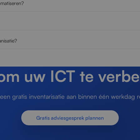
omatiseren?
nisatie?
 om uw ICT te verbe
en gratis inventarisatie aan binnen één werkdag r
Gratis adviesgesprek plannen