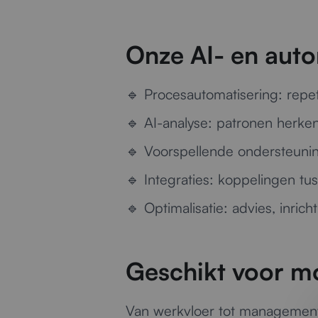
Onze AI- en auto
🔹
Procesautomatisering:
repet
🔹
AI-analyse:
patronen herkenn
🔹
Voorspellende ondersteuni
🔹
Integraties:
koppelingen tus
🔹
Optimalisatie:
advies, inrich
Geschikt voor m
Van werkvloer tot managementr