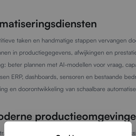
matiseringsdiensten
itieve taken en handmatige stappen vervangen do
en in productiegegevens, afwijkingen en prestatiec
ng:
beter plannen met AI-modellen voor vraag, capac
sen ERP, dashboards, sensoren en bestaande bedr
ting en doorontwikkeling van schaalbare automatis
oderne productieomgeving
apportage: wij zorgen voor praktische AI-toepass