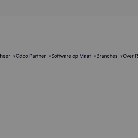
eheer
Odoo Partner
Software op Maat
Branches
Over 
AI Productie Automa
ijven met AI-productie automatisering. Snellere 