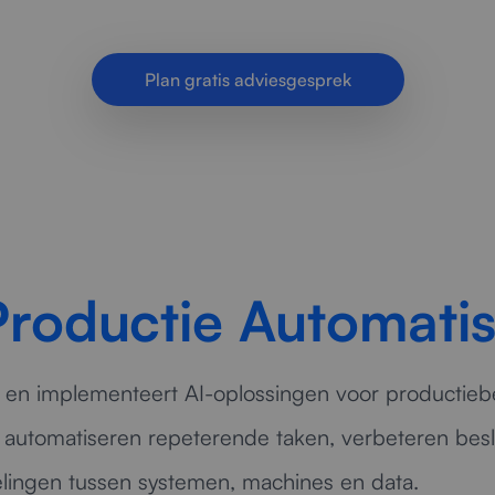
slimme inzet van kunstmatige intelligentie voor.
Plan gratis adviesgesprek
Productie Automatis
 en implementeert AI-oplossingen voor productiebedr
ij automatiseren repeterende taken, verbeteren bes
lingen tussen systemen, machines en data.