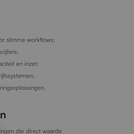
or slimme workflows;
ijfers;
iteit en inzet;
ijfssystemen;
eringsoplossingen.
en
ingen die direct waarde