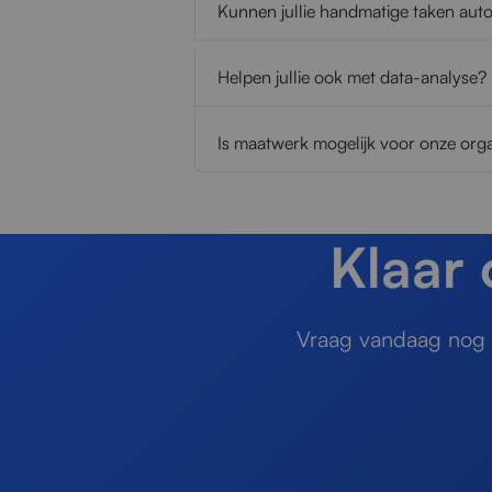
Kunnen jullie handmatige taken aut
Helpen jullie ook met data-analyse?
Is maatwerk mogelijk voor onze orga
Klaar
Vraag vandaag nog e