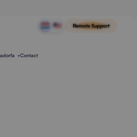
Remote Support
Radorfa
Contact
tisering
processen, minder handwerk en