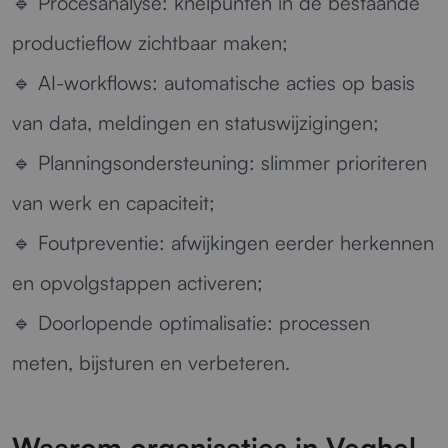
🔹
Procesanalyse:
knelpunten in de bestaande
productieflow zichtbaar maken;
🔹
AI-workflows:
automatische acties op basis
van data, meldingen en statuswijzigingen;
🔹
Planningsondersteuning:
slimmer prioriteren
van werk en capaciteit;
🔹
Foutpreventie:
afwijkingen eerder herkennen
en opvolgstappen activeren;
🔹
Doorlopende optimalisatie:
processen
meten, bijsturen en verbeteren.
Waarom organisaties in Veghel