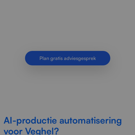
In Veghel zetten we productieprocessen om in
slimme, zelfsturende workflows met AI. Zo
verlaag je foutkansen, versnelt je planning en
krijg je meer grip op de.
Plan gratis adviesgesprek
AI-productie automatisering
voor Veghel?