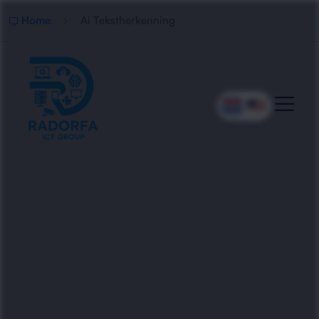
Home
Ai Tekstherkenning
Professionele AI
Tekstherkenning
Radorfa ICT Group zet AI in voor slimme