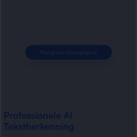
tekstherkenning, documentanalyse en
automatische gegevensverwerking. Snel,
nauwkeurig en efficiënt voor bedrijven
Plan gratis adviesgesprek
Professionele AI
Tekstherkenning