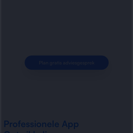
gebruiksvriendelijke maatwerk apps voor
bedrijven. Van idee en ontwerp tot
ontwikkeling, koppelingen en onderhoud: wij
realiseren.
Plan gratis adviesgesprek
Professionele App