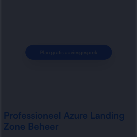
Azure landing zones voor veilige, schaalbare en
overzichtelijke cloudomgevingen voor
organisaties.
Plan gratis adviesgesprek
Professioneel Azure Landing
Zone Beheer