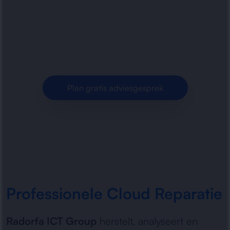
storingen en prestatieproblemen in
cloudomgevingen. Snel herstel, veilige
configuratie en betrouwbare continuïteit.
Plan gratis adviesgesprek
Professionele Cloud Reparatie
Radorfa ICT Group
herstelt, analyseert en