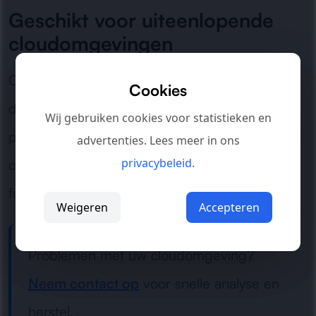
Geschikt voor uiteenlopende
cloudomgevingen
Of het nu gaat om werkplekken, gedeelde
Cookies
documenten, applicaties of complete digitale
Wij gebruiken cookies voor statistieken en
processen: wij zorgen voor een stabiele
advertenties. Lees meer in ons
privacybeleid
.
cloudomgeving die weer betrouwbaar
functioneert.
Weigeren
Accepteren
Problemen met uw cloudomgeving?
Neem contact op
voor snelle analyse en
herstel.