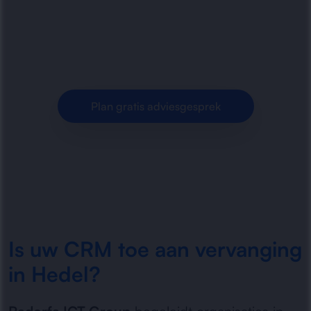
Oude CRM-systemen vervangen in Hedel met
een aanpak die datamigratie, gebruiksgemak en
continuïteit centraal zet voor uw organisatie.
Plan gratis adviesgesprek
Is uw CRM toe aan vervanging
in Hedel?