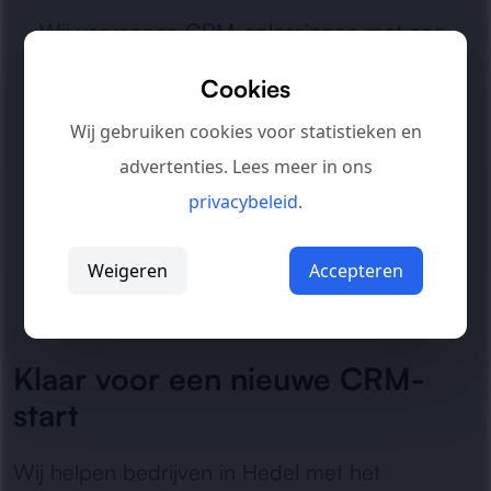
Wij vervangen CRM-oplossingen met oog
voor de praktijk. Geen overbodige
Cookies
complexiteit, maar een inrichting die
Wij gebruiken cookies voor statistieken en
aansluit op hoe uw bedrijf echt werkt.
advertenties. Lees meer in ons
privacybeleid
.
Daarbij letten we op behoud van data,
overzicht voor gebruikers en een
Weigeren
Accepteren
overgang zonder onnodige stilstand.
Klaar voor een nieuwe CRM-
start
Wij helpen bedrijven in Hedel met het