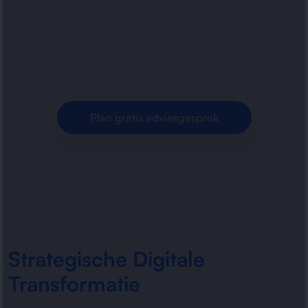
digitale transformatie, procesautomatisering en
moderne IT-oplossingen voor meer efficiëntie,
veiligheid en schaalbaarheid.
Plan gratis adviesgesprek
Strategische Digitale
Transformatie