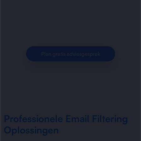
filtering voor bedrijven. Minder spam, betere
beveiliging en meer controle over inkomende
mailstromen.
Plan gratis adviesgesprek
Professionele Email Filtering
Oplossingen