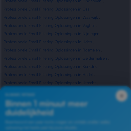
Professionele Email Filtering Oplossingen in Eindhoven
,
Professionele Email Filtering Oplossingen in Oss
,
Professionele Email Filtering Oplossingen in Waalwijk
,
Professionele Email Filtering Oplossingen in Veghel
,
Professionele Email Filtering Oplossingen in Nijmegen
,
Professionele Email Filtering Oplossingen in Uden
,
Professionele Email Filtering Oplossingen in Rosmalen
,
Professionele Email Filtering Oplossingen in Geldermalsen
,
Professionele Email Filtering Oplossingen in Kerkdriel
,
Professionele Email Filtering Oplossingen in Hedel
,
Professionele Email Filtering Oplossingen in Utrecht
,
Professionele Email Filtering Oplossingen in Waardenburg
,
×
SLIMME INTAKE
Professionele Email Filtering Oplossingen in Zaltbommel
Binnen 1 minuut meer
duidelijkheid
Beantwoord een paar korte vragen en ontdek sneller welke
Veelgestelde vragen
oplossing het beste past bij jouw situatie.