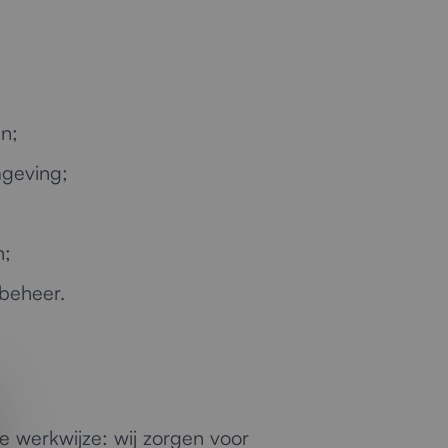
n;
mgeving;
n;
mbeheer.
e werkwijze: wij zorgen voor