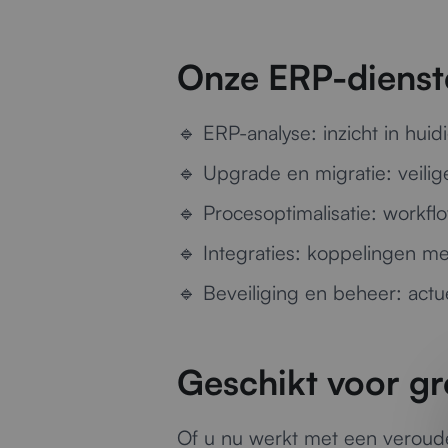
Onze ERP-dienst
🔹
ERP-analyse:
inzicht in hui
🔹
Upgrade en migratie:
veili
🔹
Procesoptimalisatie:
workflo
🔹
Integraties:
koppelingen met
🔹
Beveiliging en beheer:
actue
Geschikt voor gr
Of u nu werkt met een verouder