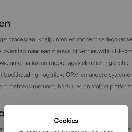
en
dige processen, knelpunten en moderniseringskanse
ge overstap naar een nieuwe of vernieuwde ERP-o
ws, autorisaties en rapportages slimmer ingericht;
 boekhouding, logistiek, CRM en andere systeme
le rechtenstructuren, back-ups en stabiel platfor
oeiende organisaties
Cookies
d systeem of toe bent aan een efficiëntere digital