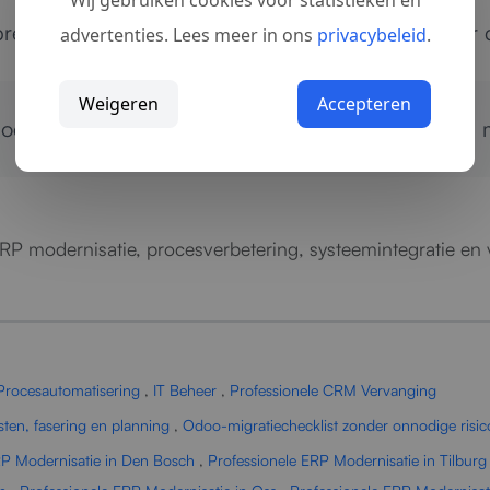
Wij gebruiken cookies voor statistieken en
steert, makkelijker schaalbaar is en klaar is voor
advertenties. Lees meer in ons
privacybeleid
.
Weigeren
Accepteren
moderniseren?
Neem contact op
voor een plan op m
ERP modernisatie, procesverbetering, systeemintegratie en
Procesautomatisering
,
IT Beheer
,
Professionele CRM Vervanging
en, fasering en planning
,
Odoo-migratiechecklist zonder onnodige risico
RP Modernisatie in Den Bosch
,
Professionele ERP Modernisatie in Tilburg