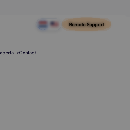
Remote Support
Radorfa
Contact
isatie
betere integraties, hogere