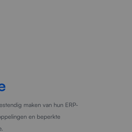
voor.
e
tbestendig maken van hun ERP-
oppelingen en beperkte
e.