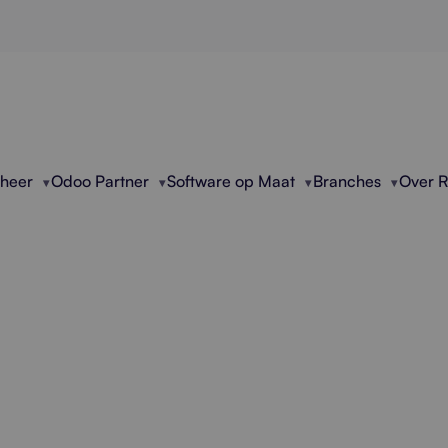
eheer
Odoo Partner
Software op Maat
Branches
Over 
ssionele ERP Modern
seert verouderde ERP-omgevingen. Meer snelheid, 