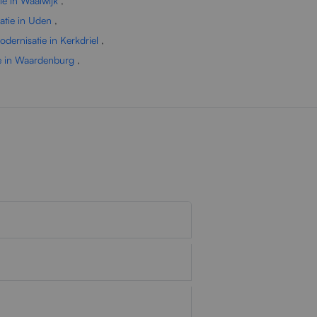
e in Waalwijk
,
atie in Uden
,
dernisatie in Kerkdriel
,
e in Waardenburg
,