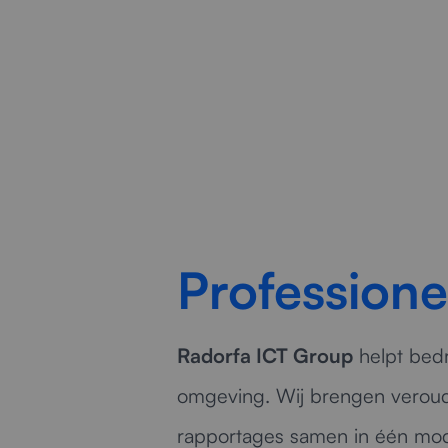
veil
Professione
Radorfa ICT Group
helpt bedr
omgeving. Wij brengen veroud
rapportages samen in één mode