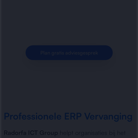
vervangen van hun ERP-systeem. Van analyse
en migratie tot implementatie en training voor
een toekomstbestendige.
Plan gratis adviesgesprek
Professionele ERP Vervanging
Radorfa ICT Group
helpt organisaties bij het