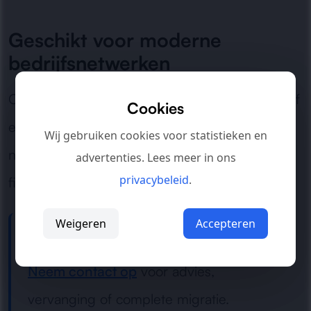
Geschikt voor moderne
bedrijfsnetwerken
Of het nu gaat om een groeiende organisatie of
Cookies
een complexe omgeving met meerdere
Wij gebruiken cookies voor statistieken en
netwerkzones: wij zorgen voor een veilige
advertenties. Lees meer in ons
privacybeleid
.
firewall-oplossing die past bij uw situatie.
Weigeren
Accepteren
Toe aan een nieuwe firewall?
Neem contact op
voor advies,
vervanging of complete migratie.