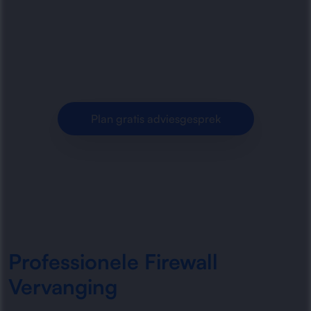
zakelijke firewalls voor betere beveiliging,
stabiele prestaties en beheer op maat voor
bedrijven.
Plan gratis adviesgesprek
Professionele Firewall
Vervanging