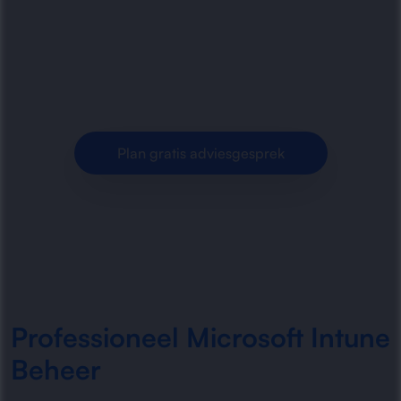
Microsoft Intune-omgevingen voor veilige
apparaten, strak beleid en efficiënt endpoint
management binnen organisaties.
Plan gratis adviesgesprek
Professioneel Microsoft Intune
Beheer