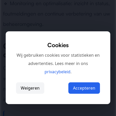
🔹
Monitoring en optimalisatie:
inzicht in status,
foutmeldingen en continue verbetering van uw
beheeromgeving.
Cookies
Geschikt voor moderne
organisaties
Wij gebruiken cookies voor statistieken en
advertenties. Lees meer in ons
Of het nu gaat om groeiende bedrijven, hybride
privacybeleid
.
werkvormen of strakke compliance-eisen: wij
Weigeren
Accepteren
maken Intune beheersbaar, veilig en praktisch
inzetbaar voor de dagelijkse praktijk.