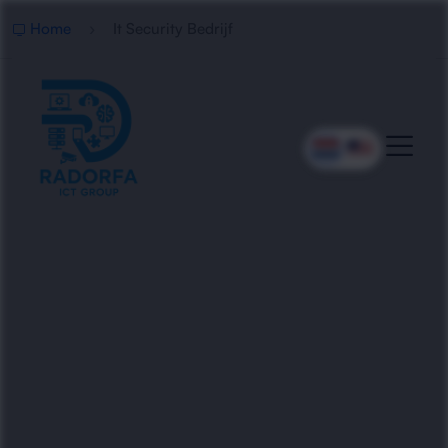
Home
It Security Bedrijf
Professionele IT Beveiliging
Radorfa ICT Group beschermt
bedrijfsomgevingen met slimme IT-beveiliging,