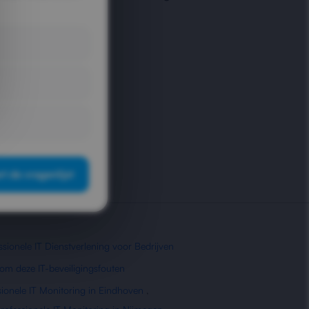
ngoplossing.
tief beheer.
rt de vragenlijst
ssionele IT Dienstverlening voor Bedrijven
om deze IT-beveiligingsfouten
sionele IT Monitoring in Eindhoven
,