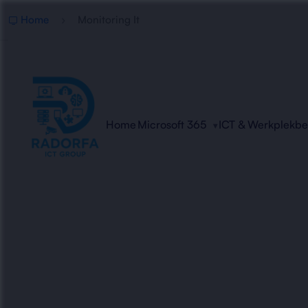
Home
Monitoring It
Home
Microsoft 365
ICT & Werkplekb
Pro
Radorfa ICT Group bewaak