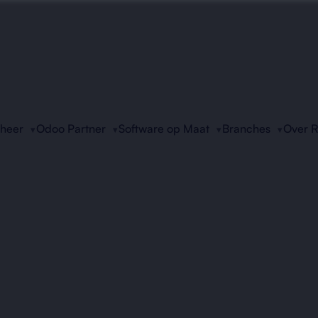
eheer
Odoo Partner
Software op Maat
Branches
Over 
fessionele IT Monito
t servers, netwerken en werkplekken continu. Snell