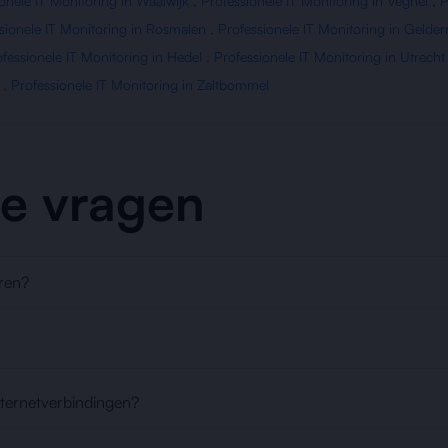
onele IT Monitoring in Waalwijk
,
Professionele IT Monitoring in Veghel
,
P
sionele IT Monitoring in Rosmalen
,
Professionele IT Monitoring in Gelde
fessionele IT Monitoring in Hedel
,
Professionele IT Monitoring in Utrecht
,
Professionele IT Monitoring in Zaltbommel
de vragen
ren?
nternetverbindingen?