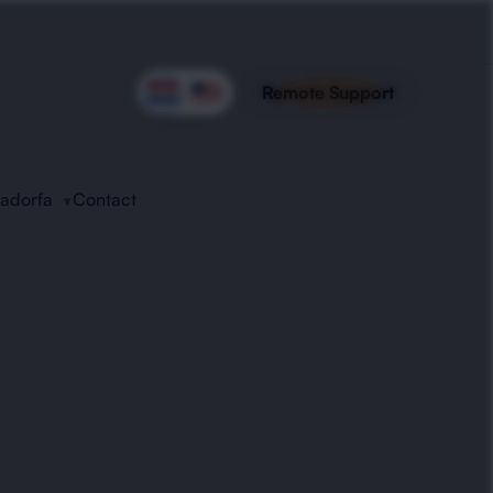
Remote Support
Radorfa
Contact
ring
e signalering, proactieve