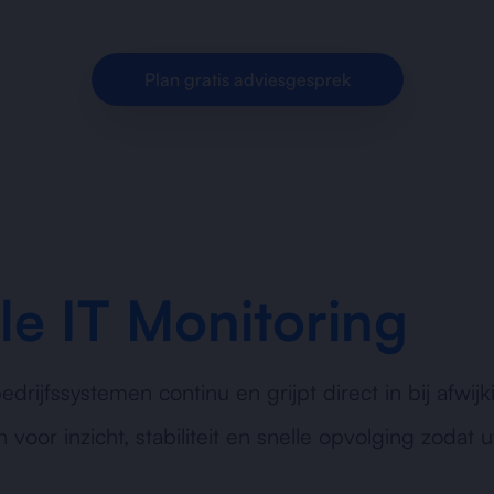
opvolging en stabiele IT-prestaties voor organisaties
Plan gratis adviesgesprek
le IT Monitoring
drijfssystemen continu en grijpt direct in bij afwij
 voor inzicht, stabiliteit en snelle opvolging zod