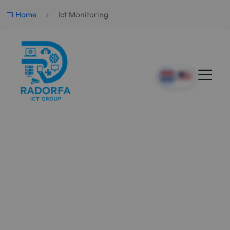
Home
Ict Monitoring
Professionele ICT
Monitoring
Radorfa ICT Group bewaakt systemen, servers