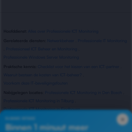
Hoofddienst:
Alles over Professionele ICT Monitoring
Gerelateerde diensten:
Netwerkbeheer
,
Professionele IT Monitoring
,
Professioneel ICT Beheer en Monitoring
,
Professionele Windows Server Monitoring
Praktische kennis:
Checklist voor het kiezen van een ICT-partner
,
Waaruit bestaan de kosten van ICT-beheer?
,
Voorkom deze IT-beveiligingsfouten
Nabijgelegen locaties:
Professionele ICT Monitoring in Den Bosch
,
Professionele ICT Monitoring in Tilburg
,
Professionele ICT Monitoring in Eindhoven
,
Professionele ICT Monitoring in Waalwijk
×
SLIMME INTAKE
Binnen 1 minuut meer