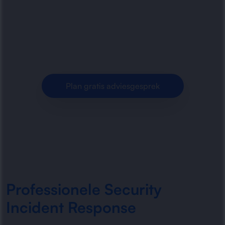
beveiligingsincidenten, beperkt schade en
herstelt systemen snel en veilig voor
organisaties.
Plan gratis adviesgesprek
Professionele Security
Incident Response