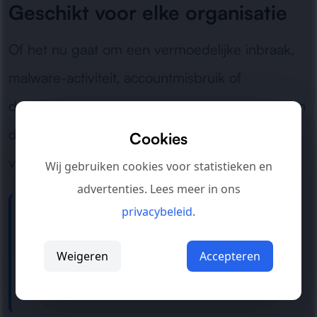
Geschikt voor elke organisatie
Of het nu gaat om een vermoedelijke inbraak,
malware-activiteit, accountmisbruik of
datalekrisico: wij helpen snel, gestructureerd en
discreet met het terugbrengen van controle en
Cookies
veiligheid.
Wij gebruiken cookies voor statistieken en
advertenties. Lees meer in ons
privacybeleid
.
Direct hulp nodig bij een incident?
Neem contact op
voor snelle
Weigeren
Accepteren
ondersteuning en herstel.