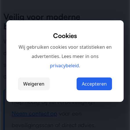
Veilig voor moderne
bedrijfsomgevingen
Cookies
Wij zorgen voor een robuuste serveromgeving
Wij gebruiken cookies voor statistieken en
die bestand is tegen cyberdreigingen en
advertenties. Lees meer in ons
storingen, zodat jouw organisatie veilig en
privacybeleid
.
continu kan blijven werken.
Weigeren
Accepteren
Hulp nodig bij serverbeveiliging?
Neem contact op
voor een
beveiligingsscan of direct advies.