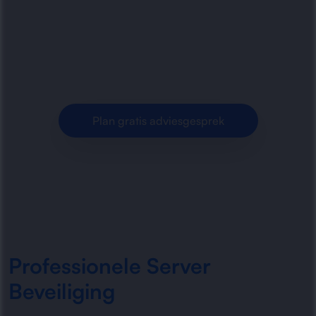
dreigingen, dataverlies en ongeautoriseerde
toegang. Betrouwbare bescherming, monitoring
en hardening voor zakelijke.
Plan gratis adviesgesprek
Professionele Server
Beveiliging