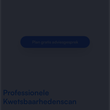
kwetsbaarhedenscans uit voor organisaties.
Snel inzicht in beveiligingslekken, risico’s en
verbeterpunten voor een sterker.
Plan gratis adviesgesprek
Professionele
Kwetsbaarhedenscan