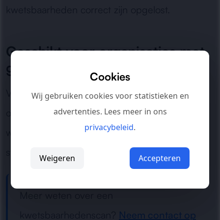
kwetsbaarheden correct zijn opgelost.
Geschikt voor organisaties met
groeiende security-eisen
Cookies
Van kleinere bedrijven tot complexe IT-
Wij gebruiken cookies voor statistieken en
advertenties. Lees meer in ons
omgevingen: wij leveren heldere inzichten
privacybeleid
.
waarmee je gericht kunt verbeteren en risico’s
structureel kunt verlagen.
Weigeren
Accepteren
Meer weten over een
kwetsbaarhedenscan?
Neem contact op