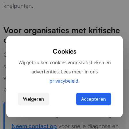
knelpunten.
Voor organisaties met kritische
connectiviteit
Cookies
Of het nu gaat om een kantoor, werkplaats,
Wij gebruiken cookies voor statistieken en
showroom of distributieomgeving: wij zorgen
advertenties. Lees meer in ons
voor een WiFi-netwerk dat betrouwbaar
privacybeleid
.
presteert en bedrijfsprocessen ondersteunt.
Weigeren
Accepteren
Last van een terugkerende WiFi storing?
Neem contact op
voor snelle diagnose en