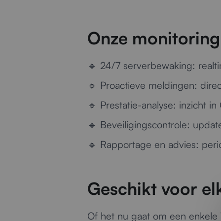
Onze monitoring
🔹
24/7 serverbewaking:
realt
🔹
Proactieve meldingen:
direc
🔹
Prestatie-analyse:
inzicht i
🔹
Beveiligingscontrole:
update
🔹
Rapportage en advies:
perio
Geschikt voor e
Of het nu gaat om een enkele 