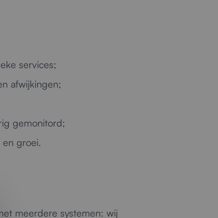
ieke services;
en afwijkingen;
rig gemonitord;
 en groei.
 met meerdere systemen: wij