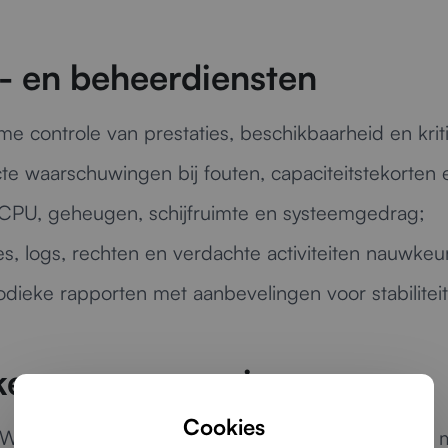
- en beheerdiensten
ime controle van prestaties, beschikbaarheid en krit
te waarschuwingen bij fouten, capaciteitstekorten 
n CPU, geheugen, schijfruimte en systeemgedrag;
s, logs, rechten en verdachte activiteiten nauwkeu
dieke rapporten met aanbevelingen voor stabiliteit
lke serveromgeving
Cookies
Windows server of een uitgebreide infrastructuur