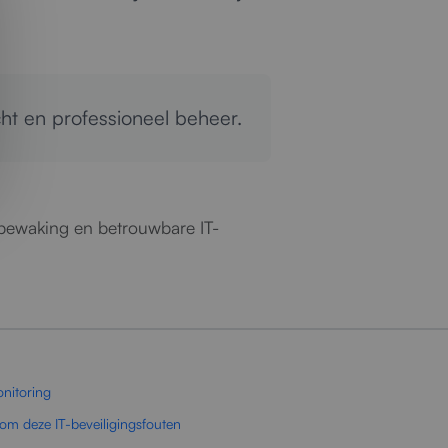
cht en professioneel beheer.
ebewaking en betrouwbare IT-
onitoring
om deze IT-beveiligingsfouten