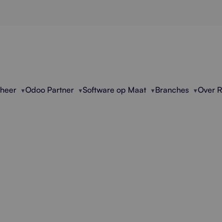
eheer
Odoo Partner
Software op Maat
Branches
Over 
ele Windows Server
 beheert Windows servers proactief. Snelle signal