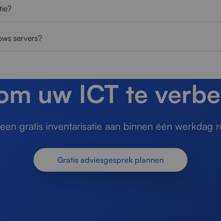
tie?
ows servers?
 om uw ICT te verbe
en gratis inventarisatie aan binnen één werkdag r
Gratis adviesgesprek plannen