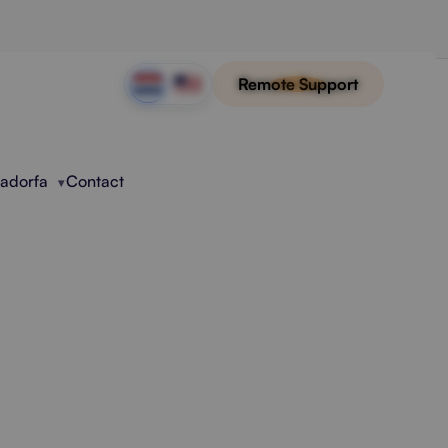
Remote Support
Radorfa
Contact
 Monitoring
ering, stabiele prestaties en